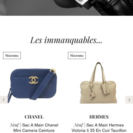
Les immanquables...
Nouveau
Nouveau
Précédent
Su
CHANEL
HERMES
Neuf |
Neuf |
Sac A Main Chanel
Sac A Main Hermes
Mini Camera Ceinture
Victoria Ii 35 En Cuir Taurillon