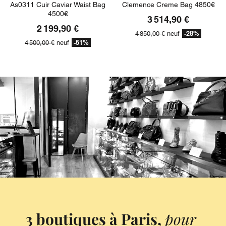
As0311 Cuir Caviar Waist Bag
Clemence Creme Bag 4850€
4500€
3 514,90 €
2 199,90 €
-28%
4 850,00 €
neuf
-51%
4 500,00 €
neuf
3 boutiques à Paris,
pour