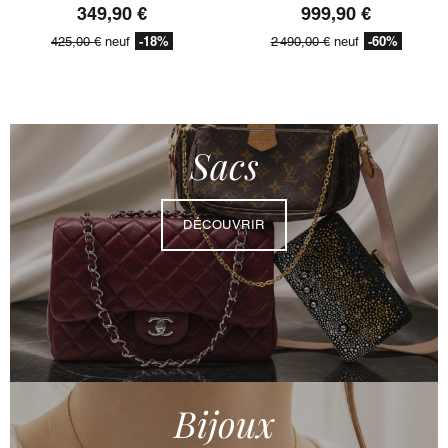
349,90 €
999,90 €
-18%
-60%
425,00 €
neuf
2 490,00 €
neuf
Sacs
DÉCOUVRIR
Bijoux