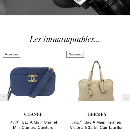
Les immanquables...
Nouveau
Nouveau
Précédent
Su
CHANEL
HERMES
Neuf |
Neuf |
Sac A Main Chanel
Sac A Main Hermes
Mini Camera Ceinture
Victoria Ii 35 En Cuir Taurillon