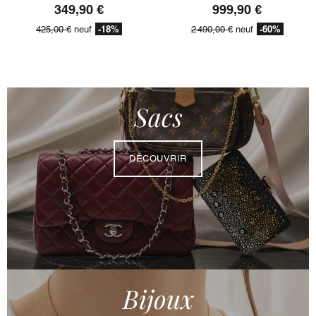
349,90 €
999,90 €
-18%
-60%
425,00 €
neuf
2 490,00 €
neuf
Sacs
DÉCOUVRIR
Bijoux