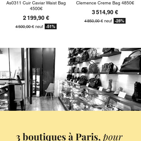
As0311 Cuir Caviar Waist Bag
Clemence Creme Bag 4850€
4500€
3 514,90 €
2 199,90 €
-28%
4 850,00 €
neuf
-51%
4 500,00 €
neuf
3 boutiques à Paris,
pour