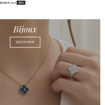
-38%
600,00 €
neuf
Bijoux
DÉCOUVRIR