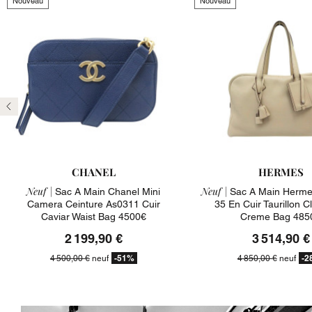
Nouveau
Nouveau
Précédent
CHANEL
HERMES
Neuf |
Neuf |
Sac A Main Chanel Mini
Sac A Main Hermes 
Camera Ceinture As0311 Cuir
35 En Cuir Taurillon 
Caviar Waist Bag 4500€
Creme Bag 485
2 199,90 €
3 514,90 €
-51%
-2
4 500,00 €
neuf
4 850,00 €
neuf