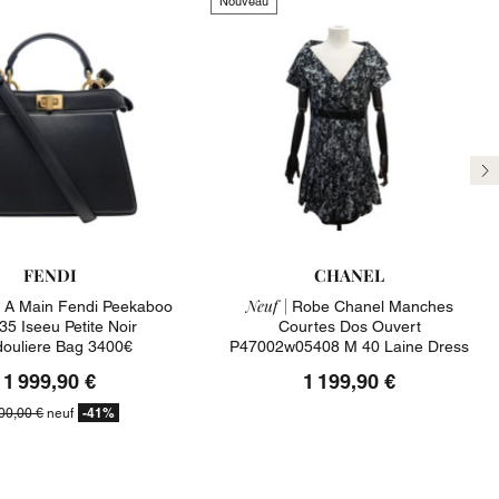
Nouveau
Su
FENDI
CHANEL
Neuf |
 A Main Fendi Peekaboo
Robe Chanel Manches
5 Iseeu Petite Noir
Courtes Dos Ouvert
ouliere Bag 3400€
P47002w05408 M 40 Laine Dress
2100€
1 999,90 €
1 199,90 €
-41%
00,00 €
neuf