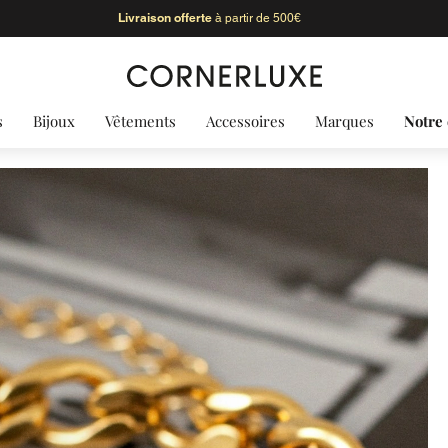
n de l'été - les fermetures :
:
du 08/08 au 24/08 inclus
congés d'été toutes les bou
s
Bijoux
Vêtements
Accessoires
Marques
Notre 