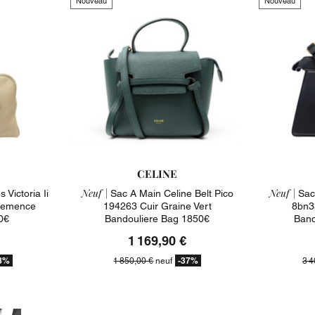
Nouveau
Nouveau
CELINE
Neuf |
Neuf |
Victoria Ii
Sac A Main Celine Belt Pico
Sac
Clemence
194263 Cuir Graine Vert
8bn33
0€
Bandouliere Bag 1850€
Band
1 169,90 €
8%
-37%
1 850,00 €
neuf
3 4