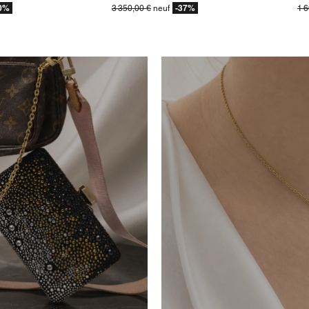
0%
-37%
3 350,00 €
neuf
1 