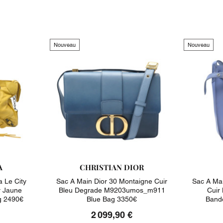
Nouveau
Nouveau
A
CHRISTIAN DIOR
 Le City
Sac A Main Dior 30 Montaigne Cuir
Sac A Mai
 Jaune
Bleu Degrade M9203umos_m911
Cuir
g 2490€
Blue Bag 3350€
Bando
2 099,90 €