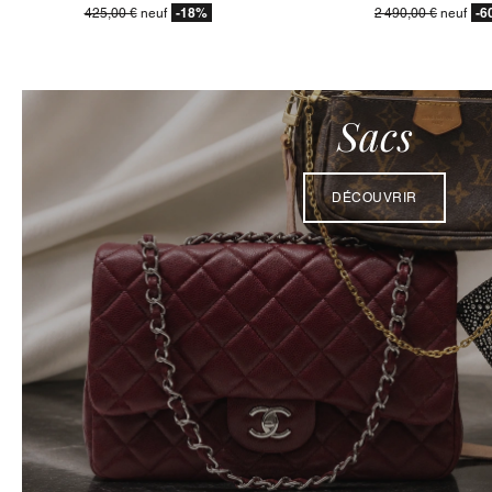
-18%
-6
425,00 €
neuf
2 490,00 €
neuf
Sacs
DÉCOUVRIR