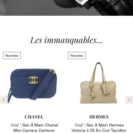
Les immanquables...
Nouveau
Nouveau
Précédent
Su
CHANEL
HERMES
Neuf |
Neuf |
Sac A Main Chanel
Sac A Main Hermes
Mini Camera Ceinture
Victoria Ii 35 En Cuir Taurillon