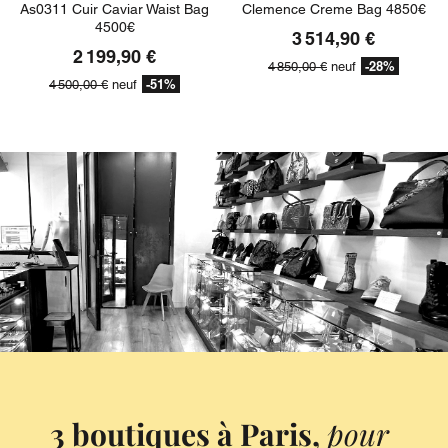
As0311 Cuir Caviar Waist Bag
Clemence Creme Bag 4850€
4500€
3 514,90 €
2 199,90 €
-28%
4 850,00 €
neuf
-51%
4 500,00 €
neuf
3 boutiques à Paris,
pour