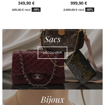
349,90 €
999,90 €
-18%
-60%
425,00 €
neuf
2 490,00 €
neuf
Sacs
DÉCOUVRIR
Bijoux